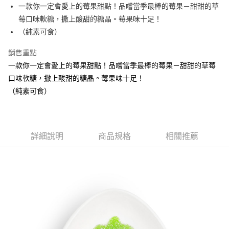
Apple Pay
一款你一定會愛上的莓果甜點！品嚐當季最棒的莓果－甜甜的草
華南商業銀行
彰化商業銀行
莓口味軟糖，撒上酸甜的糖晶。莓果味十足！
ATM付款
上海商業儲蓄銀行
台北富邦商業銀行
國泰世華商業銀行
兆豐國際商業銀行
（純素可食）
臺灣中小企業銀行
台中商業銀行
運送方式
銷售重點
匯豐（台灣）商業銀行
華泰商業銀行
冷藏宅配
聯邦商業銀行
遠東國際商業銀行
一款你一定會愛上的莓果甜點！品嚐當季最棒的莓果－甜甜的草莓
元大商業銀行
永豐商業銀行
每筆NT$300，滿NT$2,500(含以上)免運費
口味軟糖，撒上酸甜的糖晶。莓果味十足！
玉山商業銀行
星展（台灣）商業銀行
（純素可食）
台新國際商業銀行
中國信託商業銀行
台灣樂天信用卡公司
詳細說明
商品規格
相關推薦