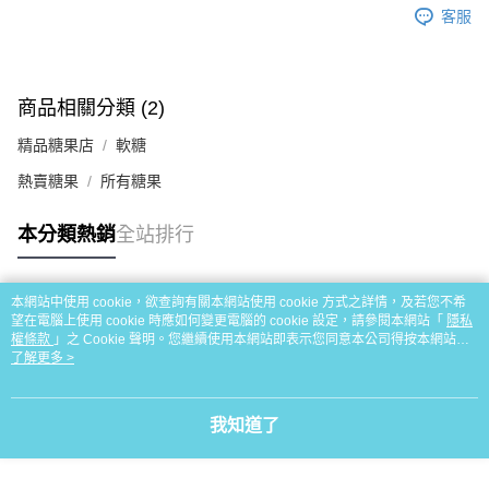
客服
商品相關分類 (2)
精品糖果店
軟糖
熱賣糖果
所有糖果
本分類熱銷
全站排行
本網站中使用 cookie，欲查詢有關本網站使用 cookie 方式之詳情，及若您不希
熱門標籤
望在電腦上使用 cookie 時應如何變更電腦的 cookie 設定，請參閱本網站「
隱私
權條款
」之 Cookie 聲明。您繼續使用本網站即表示您同意本公司得按本網站使
用條款之 Cookie 聲明使用 cookie。
了解更多 >
我知道了