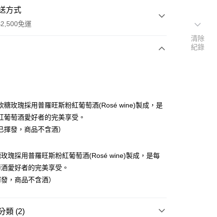
送方式
2,500免運
清除
紀錄
次付款
期付款
0 利率 每期
NT$163
21家銀行
糖玫瑰採用普羅旺斯粉紅葡萄酒(Rosé wine)製成，是
庫商業銀行
第一商業銀行
紅葡萄酒愛好者的完美享受。
業銀行
彰化商業銀行
已揮發，商品不含酒）
業儲蓄銀行
台北富邦商業銀行
華商業銀行
兆豐國際商業銀行
玫瑰採用普羅旺斯粉紅葡萄酒(Rosé wine)製成，是每
小企業銀行
台中商業銀行
台灣）商業銀行
華泰商業銀行
萄酒愛好者的完美享受。
業銀行
遠東國際商業銀行
揮發，商品不含酒）
業銀行
永豐商業銀行
業銀行
星展（台灣）商業銀行
00，滿NT$2,500(含以上)免運費
際商業銀行
中國信託商業銀行
類 (2)