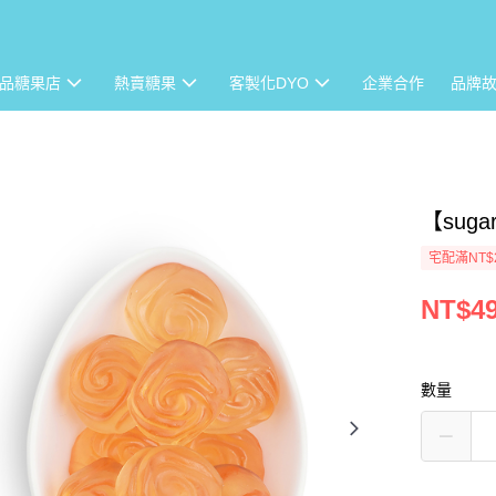
品糖果店
熱賣糖果
客製化DYO
企業合作
品牌
【sug
宅配滿NT$
NT$4
數量