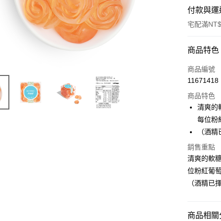
付款與運
宅配滿NT$
付款方式
商品特色
信用卡一
商品編號
11671418
信用卡分
商品特色
3 期 
清爽的軟
合作金
每位粉
Apple Pay
華南商
（酒精
ATM付款
上海商
銷售重點
國泰世
清爽的軟糖
臺灣中
匯豐（
位粉紅葡
運送方式
聯邦商
（酒精已
冷藏宅配
元大商
玉山商
每筆NT$3
台新國
商品相關分