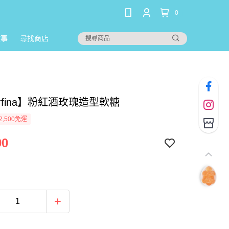
0
故事
尋找商店
arfina】粉紅酒玫瑰造型軟糖
2,500免運
90