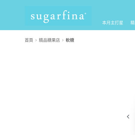
本月主打星
精
首頁
精品糖果店
軟糖