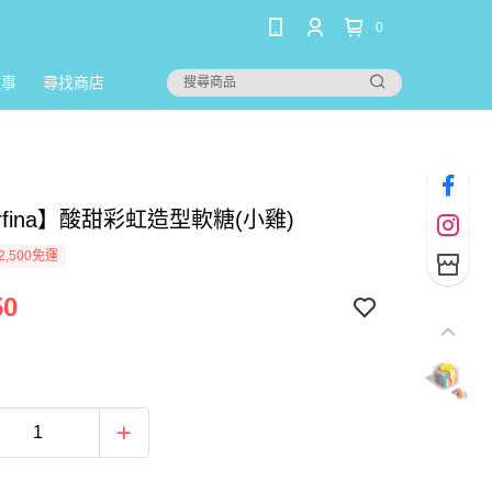
0
故事
尋找商店
arfina】酸甜彩虹造型軟糖(小雞)
2,500免運
50