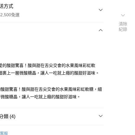
送方式
2,500免運
清除
紀錄
次付款
期付款
0 利率 每期
NT$183
21家銀行
愛的酸甜驚喜！酸與甜在舌尖交會的水果風味彩虹軟
庫商業銀行
第一商業銀行
細裹上一層微酸糖晶，讓人一吃就上癮的酸甜好滋味。
業銀行
彰化商業銀行
業儲蓄銀行
台北富邦商業銀行
的酸甜驚喜！酸與甜在舌尖交會的水果風味彩虹軟糖，細
華商業銀行
兆豐國際商業銀行
層微酸糖晶，讓人一吃就上癮的酸甜好滋味。
小企業銀行
台中商業銀行
台灣）商業銀行
華泰商業銀行
業銀行
遠東國際商業銀行
類 (4)
業銀行
永豐商業銀行
業銀行
星展（台灣）商業銀行
00，滿NT$2,500(含以上)免運費
店
軟糖
際商業銀行
中國信託商業銀行
客服