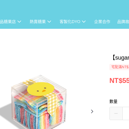
品糖果店
熱賣糖果
客製化DYO
企業合作
品牌
【sug
宅配滿NT$
NT$5
數量