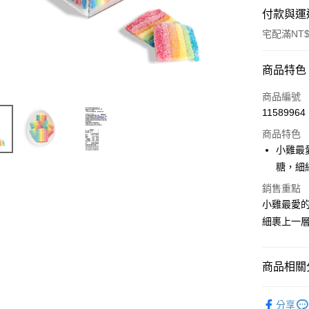
付款與運
宅配滿NT$
付款方式
商品特色
信用卡一
商品編號
11589964
信用卡分
商品特色
3 期 
小雞最
合作金
糖，細
Apple Pay
華南商
銷售重點
ATM付款
上海商
小雞最愛
國泰世
細裹上一
臺灣中
匯豐（
運送方式
聯邦商
冷藏宅配
商品相關分
元大商
玉山商
每筆NT$3
精品糖果
台新國
分享