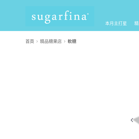
本月主打星
精
首頁
精品糖果店
軟糖