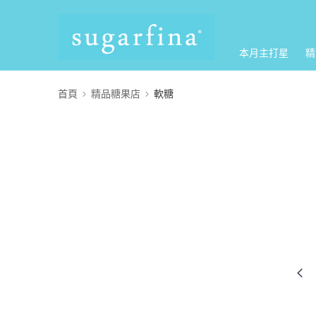
本月主打星
精
首頁
精品糖果店
軟糖