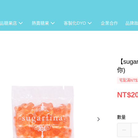
品糖果店
熱賣糖果
客製化DYO
企業合作
品牌
【sug
你)
宅配滿NT$
NT$2
數量