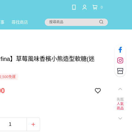
0
故事
尋找商店
arfina】草莓風味香檳小熊造型軟糖(迷
2,500免運
00
先逛
人氣
商品