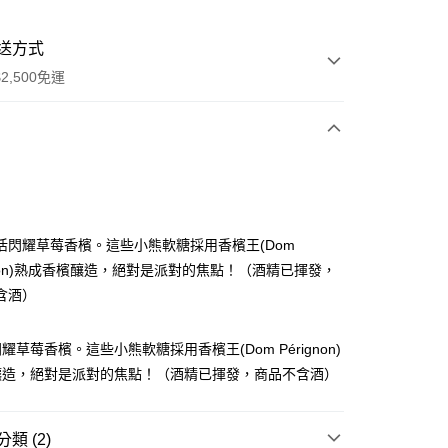
送方式
2,500免運
次付款
期付款
0 利率 每期
NT$66
21家銀行
活閃耀草莓香檳。這些小熊軟糖採用香檳王(Dom
庫商業銀行
第一商業銀行
ignon)熟成香檳釀造，絕對是派對的焦點！（酒精已揮發，
業銀行
彰化商業銀行
含酒）
業儲蓄銀行
台北富邦商業銀行
華商業銀行
兆豐國際商業銀行
耀草莓香檳。這些小熊軟糖採用香檳王(Dom Pérignon)
小企業銀行
台中商業銀行
台灣）商業銀行
華泰商業銀行
釀造，絕對是派對的焦點！（酒精已揮發，商品不含酒）
業銀行
遠東國際商業銀行
業銀行
永豐商業銀行
業銀行
星展（台灣）商業銀行
00，滿NT$2,500(含以上)免運費
類 (2)