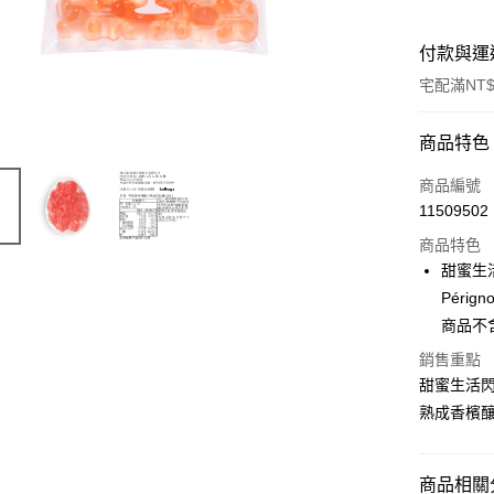
付款與運
宅配滿NT$
付款方式
商品特色
信用卡一
商品編號
11509502
信用卡分
商品特色
3 期 
甜蜜生
合作金
Pér
Apple Pay
華南商
商品不
ATM付款
上海商
銷售重點
國泰世
甜蜜生活閃
臺灣中
匯豐（
熟成香檳
運送方式
聯邦商
冷藏宅配
元大商
玉山商
每筆NT$3
商品相關分