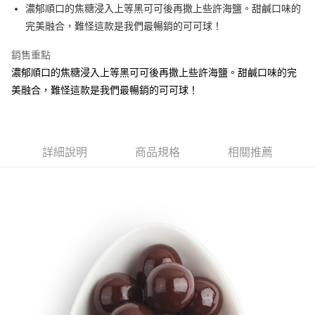
Apple Pay
濃郁順口的焦糖浸入上等黑可可後再撒上些許海鹽。甜鹹口味的
華南商業銀行
彰化商業銀行
完美融合，難怪這款是我們最暢銷的可可球！
ATM付款
上海商業儲蓄銀行
台北富邦商業銀行
國泰世華商業銀行
兆豐國際商業銀行
銷售重點
臺灣中小企業銀行
台中商業銀行
運送方式
濃郁順口的焦糖浸入上等黑可可後再撒上些許海鹽。甜鹹口味的完
匯豐（台灣）商業銀行
華泰商業銀行
冷藏宅配
聯邦商業銀行
遠東國際商業銀行
美融合，難怪這款是我們最暢銷的可可球！
元大商業銀行
永豐商業銀行
每筆NT$300，滿NT$2,500(含以上)免運費
玉山商業銀行
星展（台灣）商業銀行
台新國際商業銀行
中國信託商業銀行
台灣樂天信用卡公司
詳細說明
商品規格
相關推薦