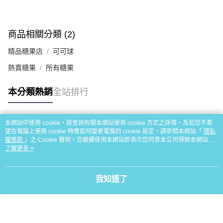
商品相關分類 (2)
精品糖果店
可可球
熱賣糖果
所有糖果
本分類熱銷
全站排行
本網站中使用 cookie，欲查詢有關本網站使用 cookie 方式之詳情，及若您不希
熱門標籤
望在電腦上使用 cookie 時應如何變更電腦的 cookie 設定，請參閱本網站「
隱私
權條款
」之 Cookie 聲明。您繼續使用本網站即表示您同意本公司得按本網站使
用條款之 Cookie 聲明使用 cookie。
了解更多 >
我知道了